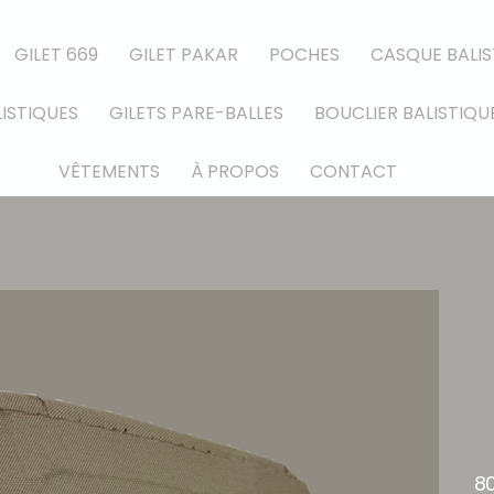
GILET 669
GILET PAKAR
POCHES
CASQUE BALIS
ISTIQUES
GILETS PARE-BALLES
BOUCLIER BALISTIQU
VÊTEMENTS
À PROPOS
CONTACT
u
7
8
Prix