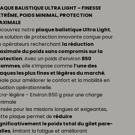
AQUE BALISTIQUE ULTRA LIGHT – FINESSE
XTRÊME, POIDS MINIMAL, PROTECTION
AXIMALE
couvrez notre
plaque balistique Ultra Light
,
e solution de protection innovante conçue pour
s opérateurs recherchant
la réduction
aximale du poids sans compromis sur la
rotection
. Avec un poids d’environ
850
rammes
, elle s’impose comme
l’une des
aques les plus fines et légères du marché
,
éale pour améliorer le confort et la mobilité en
tuation opérationnelle.
tra-légère – Environ 850 g pour une charge
nimale
nsée pour les missions longues et exigeantes,
tte plaque permet de
réduire
gnificativement le poids total du gilet pare-
lles
, limitant la fatigue et améliorant