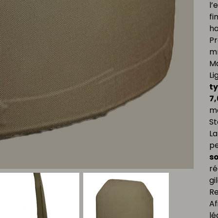
l’
fi
ha
Pr
m
Ma
Li
ty
7
me
St
La
pe
so
ré
gi
Re
Af
lé