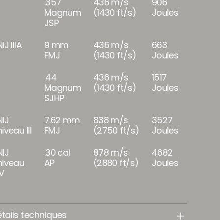
.357
436 m/s
906
Magnum
(1430 ft/s)
Joules
JSP
IJ IIIA
9 mm
436 m/s
663
FMJ
(1430 ft/s)
Joules
.44
436 m/s
1517
Magnum
(1430 ft/s)
Joules
SJHP
NIJ
7.62 mm
838 m/s
3527
niveau III
FMJ
(2750 ft/s)
Joules
NIJ
.30 cal
878 m/s
4682
niveau
AP
(2880 ft/s)
Joules
IV
tails techniques