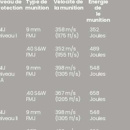
iveau de
Type de
Vélocité de
Énergie
rotection
munition
la munition
de
le
munition
NIJ
9 mm
358 m/s
352
niveau I
FMJ
(1175 ft/s)
Joules
.40 S&W
352 m/s
489
FMJ
(1155 ft/s)
Joules
NIJ
9 mm
398 m/s
548
niveau
FMJ
(1305 ft/s)
Joules
IA
.40 S&W
367 m/s
658
FMJ
(1205 ft/s)
Joules
NIJ
9 mm
398 m/s
548
niveau II
FMJ
(1305 ft/s)
Joules