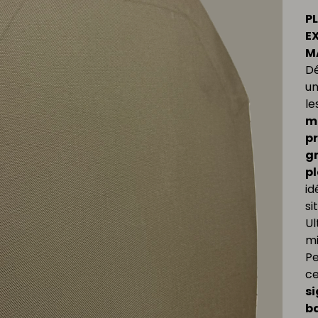
PL
E
M
Dé
un
le
m
p
g
pl
id
si
Ul
mi
Pe
ce
si
ba