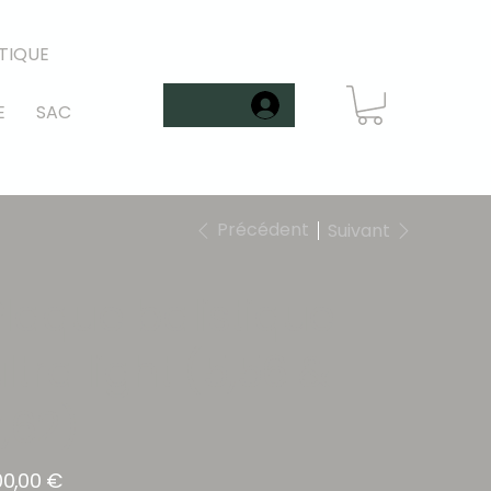
TIQUE
E
SAC
Précédent
Suivant
Plaque balistique
ltra light (5,56 &
,62)
00,00 €