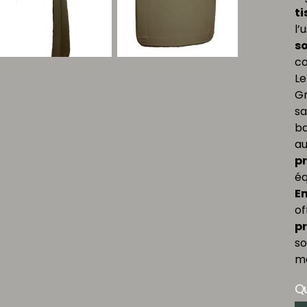
ti
l’
so
co
Le
Gr
s
ba
a
pr
éq
E
of
pr
so
mo
Qu