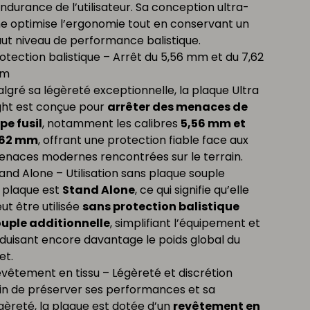
endurance de l’utilisateur. Sa conception ultra-
ne optimise l’ergonomie tout en conservant un
ut niveau de performance balistique.
otection balistique – Arrêt du 5,56 mm et du 7,62
m
lgré sa légèreté exceptionnelle, la plaque Ultra
ght est conçue pour
arrêter des menaces de
pe fusil
, notamment les calibres
5,56 mm et
,62 mm
, offrant une protection fiable face aux
naces modernes rencontrées sur le terrain.
and Alone – Utilisation sans plaque souple
 plaque est
Stand Alone
, ce qui signifie qu’elle
ut être utilisée
sans protection balistique
uple additionnelle
, simplifiant l’équipement et
duisant encore davantage le poids global du
let.
vêtement en tissu – Légèreté et discrétion
in de préserver ses performances et sa
gèreté, la plaque est dotée d’un
revêtement en