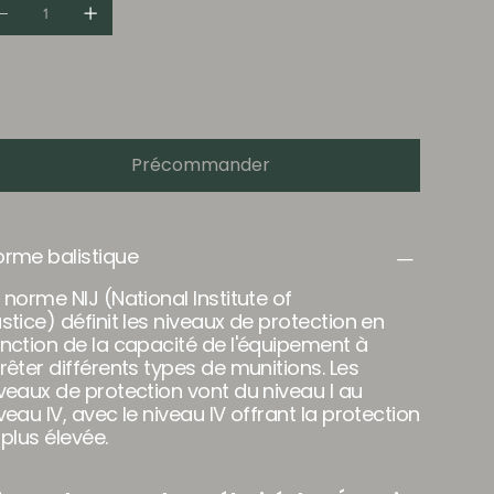
10 jours
Précommander
rme balistique
 norme NIJ (National Institute of
stice) définit les niveaux de protection en
nction de la capacité de l'équipement à
rêter différents types de munitions. Les
veaux de protection vont du niveau I au
veau IV, avec le niveau IV offrant la protection
 plus élevée.